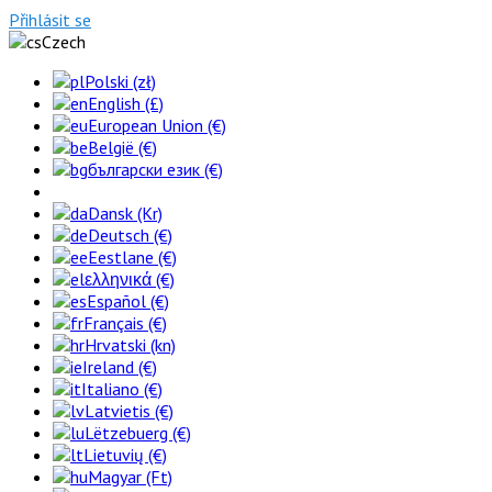
Přihlásit se
Czech
Polski (zł)
English (£)
European Union (€)
België (€)
български език (€)
Dansk (Kr)
Deutsch (€)
Eestlane (€)
ελληνικά (€)
Español (€)
Français (€)
Hrvatski (kn)
Ireland (€)
Italiano (€)
Latvietis (€)
Lëtzebuerg (€)
Lietuvių (€)
Magyar (Ft)