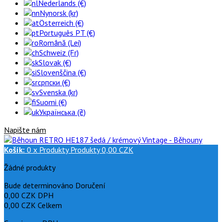
Nederlands (€)
Nynorsk (kr)
Österreich (€)
Português PT (€)
Română (Lei)
Schweiz (Fr)
Slovak (€)
Slovenščina (€)
српски (€)
Svenska (kr)
Suomi (€)
Українська (₴)
Napište nám
Košík:
0
x
Produkty
Produkty
0,00 CZK
Žádné produkty
Bude determinováno
Doručení
0,00 CZK
DPH
0,00 CZK
Celkem